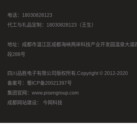
电话：
18030828123
代工与礼品定制：18030828123（王生）
地址：成都市温江区成都海峡两岸科技产业开发园温泉大道
段288号
四川品胜电子有限公司版权所有.Copyright © 2012-2020
备案号：蜀ICP备20021397号
集团官网：www.pisengroup.com
成都网站建设：
今网科技